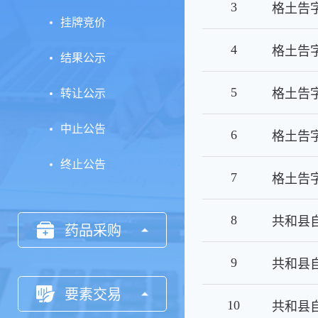
3
格土告字
挂牌竞价
4
格土告字
结果公示
5
格土告字
转让公示
中止公告
6
格土告字
终止公告
7
格土告字
8
药品采购
9
要素交易
10