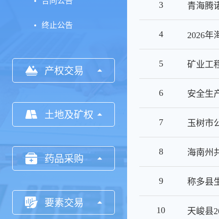
合同公告
3
终止公告
4
5
矿业工程
产权交易
6
安全生
土地及矿权
7
玉树市
8
药品采购
9
要素交易
10