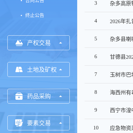
合同公告
3
终止公告
4
5
产权交易
6
土地及矿权
7
8
药品采购
9
要素交易
10
应急物资