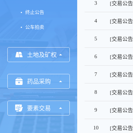
3
终止公告
4
[交易公
公车拍卖
5
土地及矿权
6
[交易公
7
药品采购
8
要素交易
9
10