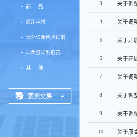
3
关于调
药 品
4
关于调
医用耗材
体外诊断检验试剂
5
非免疫规划疫苗
6
其 他
7
关于调
8
关于调
要素交易
9
关于调
10