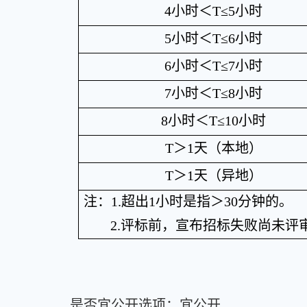
4
小时＜
T≤5
小时
5
小时＜
T≤6
小时
6
小时＜
T≤7
小时
7
小时＜
T≤8
小时
8
小时＜
T≤10
小时
T
＞
1
天（本地）
T
＞
1
天（异地）
注：
1.
超出
1
小时是指＞
30
分钟的。
2.
评标前，宣布招标失败尚未评
是否宜公开选项：
宜公开