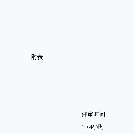
附表
评审时间
T≤4
小时