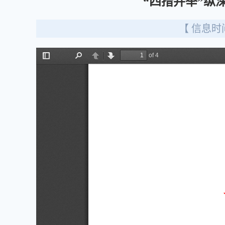
“四措并举”纵
【 信息时间