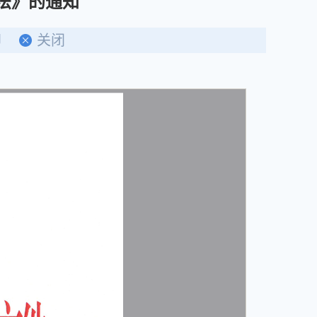
法》的通知
印
关闭