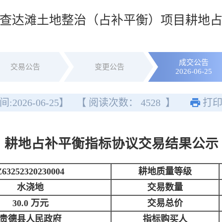
查达滩土地整治（占补平衡）项目耕地
成交公告
交易公告
变更公告
2026-06-25
间:
2026-06-25
】
【 阅读次数：
4528
】
打
耕地占补平衡指标协议交易结果公示
Z63252320230004
耕地质量等级
水浇地
交易数量
30.0 万元
交易总价
贵德县人民政府
指标购买人