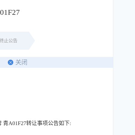
1F27
终止公告
印
关闭
01F27转让事项公告如下: