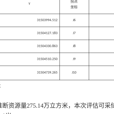
拐点
Y
坐标
31503994.512
J
6
31504127.183
J
7
31504330.863
J
8
31504510.250
J
9
31504739.265
J1
0
米
断资源量275.14万立方米，本次评估可采储量