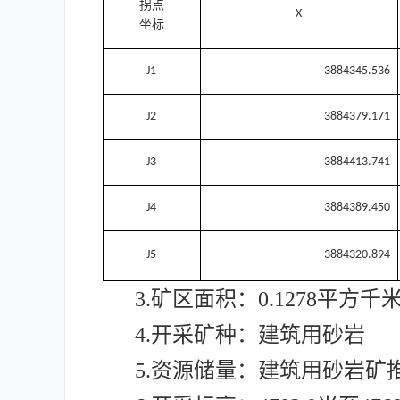
拐点
X
坐标
J1
3884345.536
J2
3884379.171
J3
3884413.741
J4
3884389.450
J
5
3884320.894
3.矿区面积：0.1278平方千
4.开采矿种：建筑用砂岩
5.资源储量：建筑用砂岩矿推