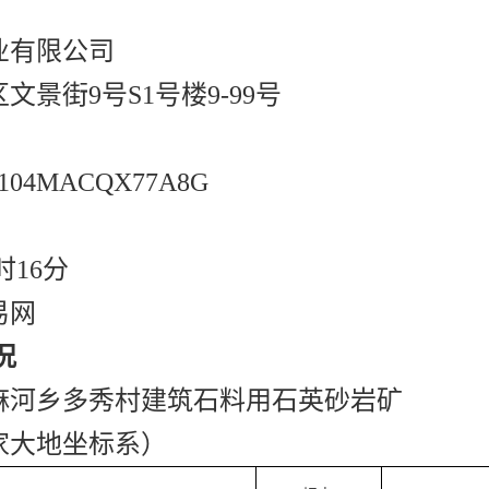
业有限公司
文景街9号S1号楼9-99号
04MACQX77A8G
2时16分
易网
况
曲麻河乡多秀村建筑石料用石英砂岩矿
国家大地坐标系）