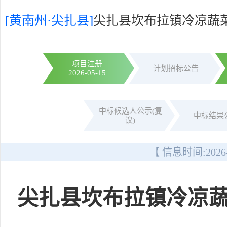
[黄南州·尖扎县]
尖扎县坎布拉镇冷凉蔬菜
项目注册
计划招标公告
2026-05-15
中标候选人公示(复
中标结果
议)
【 信息时间:
2026
尖扎县坎布拉镇冷凉