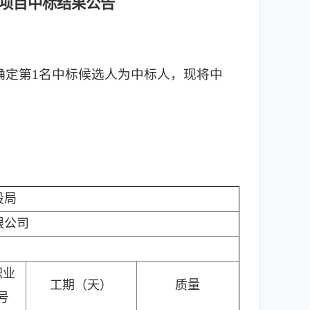
项目
中标结果公告
，确定第1名中标候选人为中标人，现将中
设局
限公司
职业
工期（天）
质量
号