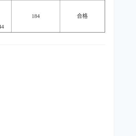
184
合格
44