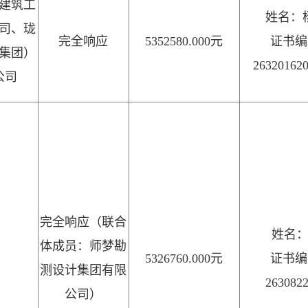
建筑工
姓名：
司、珑
完全响应
5352580.000元
证书编
集团）
26320162
公司
完全响应（联合
姓名
体成员：师梦勘
5326760.000元
证书编
测设计集团有限
263082
公司）