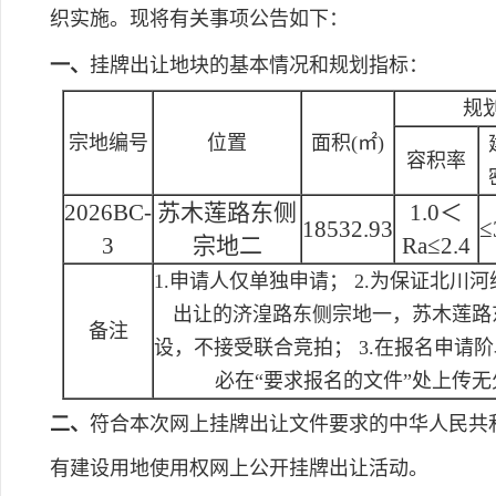
织实施。现将有关事项公告如下：
一、
挂牌出让地块的基本情况和规划指标：
规
宗地编号
位置
面积(㎡)
容积率
2026BC-
苏木莲路东侧
1.0＜
18532.93
≤
3
宗地二
Ra≤2.4
1.申请人仅单独申请； 2.为保证北
出让的济湟路东侧宗地一，苏木莲路
备注
设，不接受联合竞拍； 3.在报名申请
必在“要求报名的文件”处上传
二、
符合本次网上挂牌出让文件要求的中华人民共
有建设用地使用权网上公开挂牌出让活动。