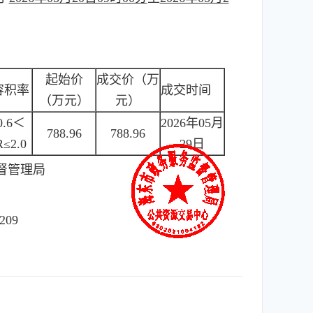
起始价
成交价（万
容积率
成交时间
（万元）
元）
0.6＜
2026年05月
788.96
788.96
R≤2.0
29日
督管理局
209