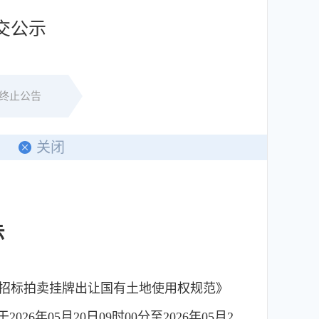
成交公示
终止公告
印
关闭
示
招标拍卖挂牌出让国有土地使用权规范》
于
2026年05月20日09时00分
至
2026年05月2