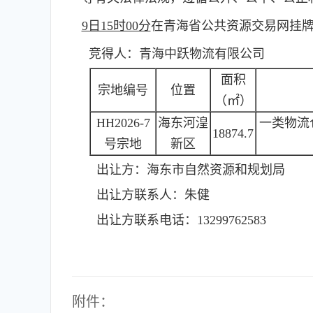
9日15时00分
在青海省公共资源交易网挂
竞得人：青海中跃物流有限公司
面积
宗地编号
位置
（㎡）
HH2026-7
海东河湟
一类物流
18874.7
号宗地
新区
出让方：
海东市自然资源和规划局
出让方联系人：
朱健
出让方联系电话：
13299762583
附件：