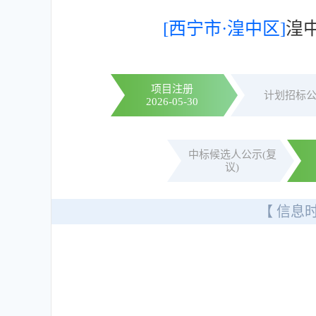
[西宁市·湟中区]
湟中
项目注册
计划招标
2026-05-30
中标候选人公示(复
议)
【 信息时