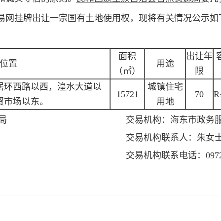
易网挂牌出让一宗国有土地使用权，现将有关情况公示如
面积
出让年
位置
用途
（㎡）
限
居环西路以西，湟水大道以
城镇住宅
15721
70
R
贸市场以东。
用地
局
交易机构：
海东市政务
交易机构联系人：
朱女
交易机构联系电话：
097