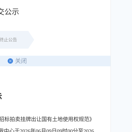
成交公示
终止公告
印
关闭
示
招标拍卖挂牌出让国有土地使用权规范》
我中心于
2026年06月09日09时00分
至
2026