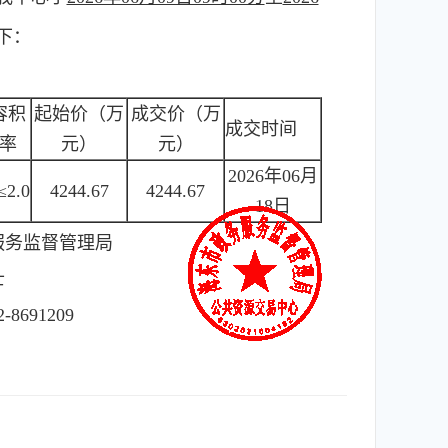
下：
容积
起始价（万
成交价（万
成交时间
率
元）
元）
2026年06月
≤2.0
4244.67
4244.67
18日
服务监督管理局
士
2-8691209