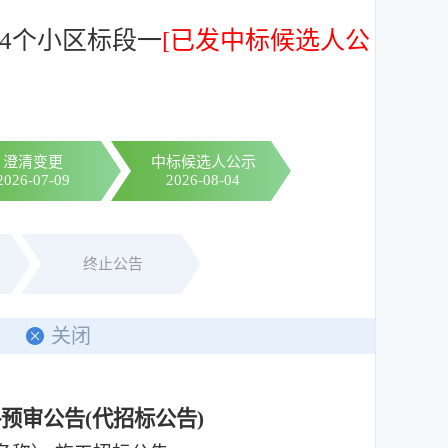
等4个小区标段一
[已发中标候选人公
澄清变更
中标候选人公示
2026-07-09
2026-08-04
终止公告
印
关闭
格预审公告
(
代招标公告
)