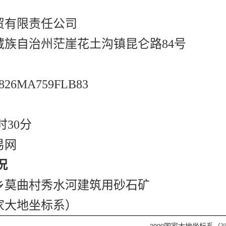
贸有限责任公司
藏族自治州茫崖花土沟镇昆仑路84号
6MA759FLB83
0时30分
易网
况
乡莫曲村秀水河建筑用砂石矿
国家大地坐标系）