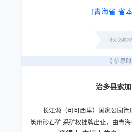
[青海省·省本
计划交易公
【 信息时
治多县索加
长江源（可可西里）国家公园管
筑用砂石矿 采矿权挂牌出让，由青