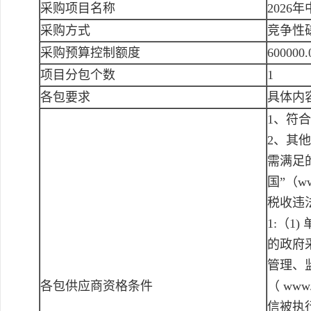
采购项目名称
202
采购方式
竞争性
采购预算控制额度
600000
项目分包个数
1
各包要求
具体内
1、符
2、其
需满足
国”（ww
税收违
1:（
的政府
管理、监
各包供应商资格条件
（ www
信被执