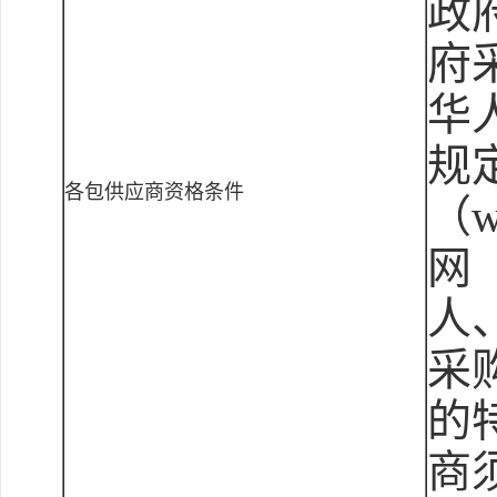
政
府
华
规
各包供应商资格条件
（w
网（
人
采
的
商