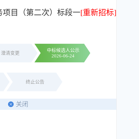
务项目（第二次）标段一
[重新招标]
中标候选人公示
澄清变更
2026-06-24
终止公告
印
关闭