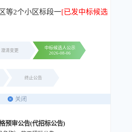
区等2个小区标段一
[已发中标候选
中标候选人公示
澄清变更
2026-08-06
终止公告
印
关闭
格预审公告
(
代招标公告
)