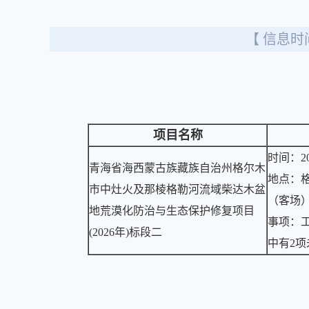
【 信息时间
项目名称
时间：20
青海省海西蒙古族藏族自治州格尔木
地点：
市中灶火及那棱格勒河流域柴达木盆
（客场
地荒漠化防治与生态保护修复项目
事项：
(2026年)标段二
中有2